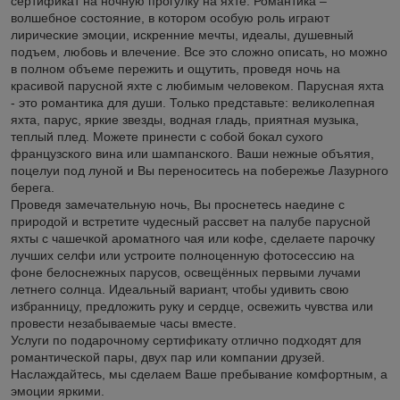
сертификат на ночную прогулку на яхте. Романтика –
волшебное состояние, в котором особую роль играют
лирические эмоции, искренние мечты, идеалы, душевный
подъем, любовь и влечение. Все это сложно описать, но можно
в полном объеме пережить и ощутить, проведя ночь на
красивой парусной яхте с любимым человеком. Парусная яхта
- это романтика для души. Только представьте: великолепная
яхта, парус, яркие звезды, водная гладь, приятная музыка,
теплый плед. Можете принести с собой
бокал сухого
французского вина или шампанского.
Ваши нежные объятия,
поцелуи под луной и Вы переноситесь на побережье Лазурного
берега.
Проведя замечательную ночь, Вы проснетесь наедине с
природой и встретите чудесный рассвет на палубе парусной
яхты с чашечкой ароматного чая или кофе, сделаете парочку
лучших селфи или устроите полноценную фотосессию на
фоне белоснежных парусов, освещённых первыми лучами
летнего солнца. Идеальный вариант, чтобы удивить свою
избранницу, предложить руку и сердце, освежить чувства или
провести незабываемые часы вместе.
Услуги по подарочному сертификату отлично подходят для
романтической пары, двух пар или компании друзей.
Наслаждайтесь, мы сделаем Ваше пребывание комфортным, а
эмоции яркими.