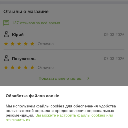
Отзывы о магазине
137 отзывов за всё время
Юрий
09.03.2026
Отлично
Покупатель
07.03.2026
Отлично
Показать все отзывы
Обработка файлов cookie
О нас
Мы используем файлы cookies для обеспечения удобства
пользователей портала и предоставления персональных
Контакты
рекомендаций.
Вы можете настроить файлы cookies или
отключить их.
Доставка и оплата