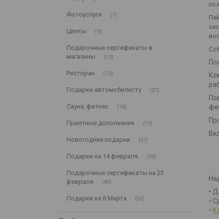
поз
Фотоуслуги
7
Пей
зас
Цветы
9
во
Подарочные сертификаты в
Соб
магазины
13
По
Ресторан
12
Ко
ра
Подарки автомобилисту
27
По
Сауна, фитнес
фе
16
Пр
Приятные дополнения
19
Вк
Новогодние подарки
57
Подарки на 14 февраля
50
Подарочные сертификаты на 23
На
февраля
40
• 
Подарки на 8 Марта
62
• 
•
К