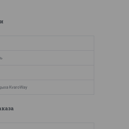
и
сь
дыха KvaroWay
аказа