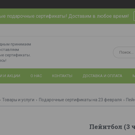
ые подарочные сертификаты! Доставим в любое время!
одным принимаем
оставляем
ые сертификаты.
сь!
И И АКЦИИ
О НАС
КОНТАКТЫ
ДОСТАВКА И ОПЛАТА
М
Товары и услуги
Подарочные сертификаты на 23 февраля
Пейн
Пейнтбол (3 