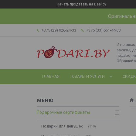
Начать продавать на Deal.by
Оригинальн
+375 (29) 926-24-33
+375 (33) 661-44-33
И по вых
заказы, д
подарочн
Обращайте
ГЛАВНАЯ
ТОВАРЫ И УСЛУГИ
СКИДК
Подарочные сертификаты
Подарки для девушек
119