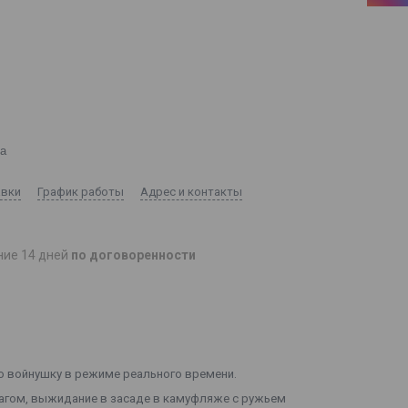
ка
авки
График работы
Адрес и контакты
ние 14 дней
по договоренности
 войнушку в режиме реального времени.
рагом, выжидание в засаде в камуфляже с ружьем