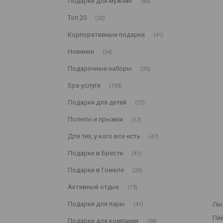
Подарки для мужчин
80
Топ 20
20
Корпоративные подарки
41
Новинки
54
Подарочные наборы
25
Spa-услуги
103
Подарки для детей
27
Полеты и прыжки
12
Для тех, у кого все есть
47
Подарки в Бресте
41
Подарки в Гомеле
20
Активный отдых
73
Подарки для пары
Лю
41
Пей
Подарки для компании
38