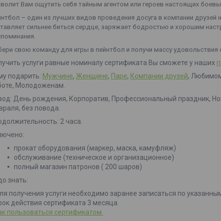
волит Вам ощутить себя тайным агентом или героев настоящих боевых
нтбол – один из лучших видов проведения досуга в компании друзей
тавляет сильнее биться сердце, заряжает бодростью и хорошим наст
споминания.
ери свою команду для игры в пейнтбол и получи массу удовольствия 
лучить услуги равные номиналу сертификата Вы сможете у наших
п
му подарить:
Мужчине
,
Женщине
,
Паре
,
Компании друзей
, Любимом
боте, Молодоженам.
вод: День рождения, Корпоратив, Профессиональный праздник, Нов
враля, без повода.
одолжительность: 2 часа.
лючено:
прокат оборудования (маркер, маска, камуфляж)
обслуживание (техническое и организационное)
полный магазин патронов ( 200 шаров)
до знать:
Для получения услуги необходимо заранее записаться по указанны
Срок действия сертификата 3 месяца.
ак пользоваться сертификатом.