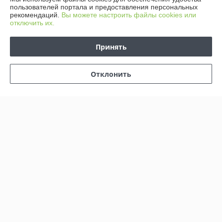
О нас
пользователей портала и предоставления персональных
рекомендаций.
Вы можете настроить файлы cookies или
отключить их.
Контакты
Принять
Доставка и оплата
График работы
Отклонить
Полная версия сайта
Политика обработки cookies
Сайт создан на платформе Deal.by
Информация для покупателя