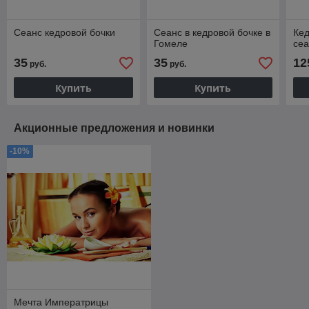
Сеанс кедровой бочки
Сеанс в кедровой бочке в
Кед
Гомеле
сеа
35
35
12
руб.
руб.
Купить
Купить
Акционные предложения и новинки
-10%
Мечта Императрицы