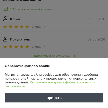
137 отзывов за всё время
Юрий
09.03.2026
Отлично
Покупатель
07.03.2026
Отлично
Показать все отзывы
Обработка файлов cookie
О нас
Мы используем файлы cookies для обеспечения удобства
пользователей портала и предоставления персональных
рекомендаций.
Вы можете настроить файлы cookies или
Контакты
отключить их.
Доставка и оплата
Принять
График работы