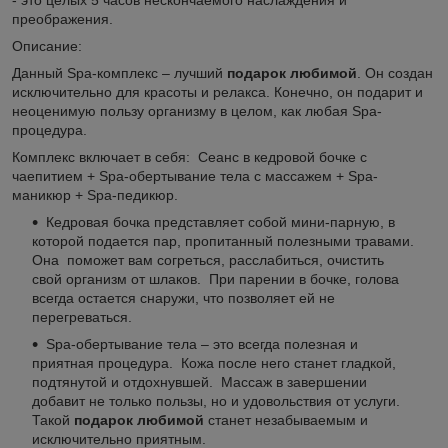
преображения.
Описание:
Данный Spa-комплекс – лучший
подарок любимой
. Он создан
исключительно для красоты и релакса. Конечно, он подарит и
неоценимую пользу организму в целом, как любая Spa-
процедура.
Комплекс включает в себя: Сеанс в кедровой бочке с
чаепитием + Spa-обертывание тела с массажем + Spa-
маникюр + Spa-педикюр.
Кедровая бочка представляет собой мини-парную, в
которой подается пар, пропитанный полезными травами.
Она поможет вам согреться, расслабиться, очистить
свой организм от шлаков. При парении в бочке, голова
всегда остается снаружи, что позволяет ей не
перегреваться.
Spa-обертывание тела – это всегда полезная и
приятная процедура. Кожа после него станет гладкой,
подтянутой и отдохнувшей. Массаж в завершении
добавит не только пользы, но и удовольствия от услуги.
Такой
подарок любимой
станет незабываемым и
исключительно приятным.