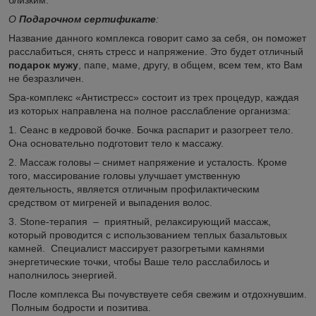
О
Подарочном сертификате
:
Название данного комплекса говорит само за себя, он поможет
расслабиться, снять стресс и напряжение. Это будет отличный
подарок мужу
, папе, маме, другу, в общем, всем тем, кто Вам
не безразличен.
Spa-комплекс «Антистресс» состоит из трех процедур, каждая
из которых направлена на полное расслабление организма:
1. Сеанс в кедровой бочке. Бочка распарит и разогреет тело.
Она основательно подготовит тело к массажу.
2. Массаж головы – снимет напряжение и усталость. Кроме
того, массирование головы улучшает умственную
деятельность, является отличным профилактическим
средством от мигреней и выпадения волос.
3. Stone-терапия – приятный, релаксирующий массаж,
который проводится с использованием теплых базальтовых
камней. Специалист массирует разогретыми камнями
энергетические точки, чтобы Ваше тело расслабилось и
наполнилось энергией.
После комплекса Вы почувствуете себя свежим и отдохнувшим.
Полным бодрости и позитива.