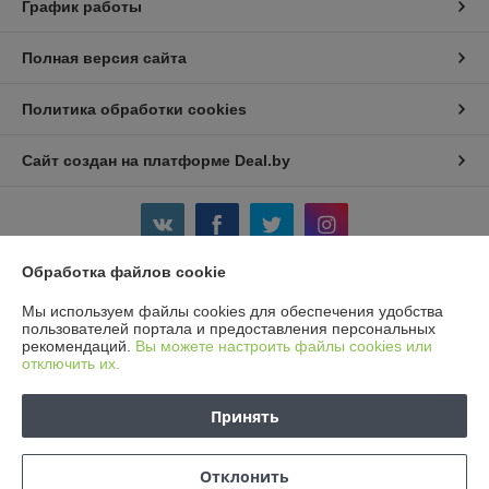
График работы
Полная версия сайта
Политика обработки cookies
Сайт создан на платформе Deal.by
Обработка файлов cookie
Информация для покупателя
Мы используем файлы cookies для обеспечения удобства
пользователей портала и предоставления персональных
Юридическое лицо:
Частное предприятие «Ваш добрый друг»
рекомендаций.
Вы можете настроить файлы cookies или
г. Минск, ул. Кунцевщина, 29-90
отключить их.
Регистрационный номер ЕГР: 191369699
Принять
УНП: 191369699
Регистрационный орган: Минский горисполком
Отклонить