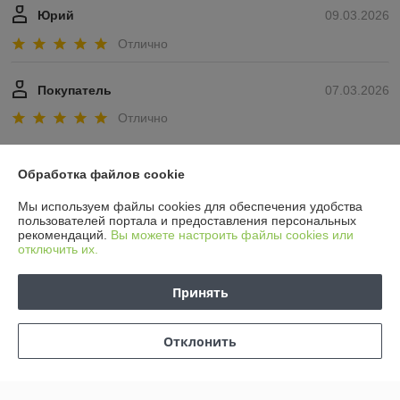
Юрий
09.03.2026
Отлично
Покупатель
07.03.2026
Отлично
Показать все отзывы
Обработка файлов cookie
Мы используем файлы cookies для обеспечения удобства
О нас
пользователей портала и предоставления персональных
рекомендаций.
Вы можете настроить файлы cookies или
отключить их.
Контакты
Принять
Доставка и оплата
График работы
Отклонить
Полная версия сайта