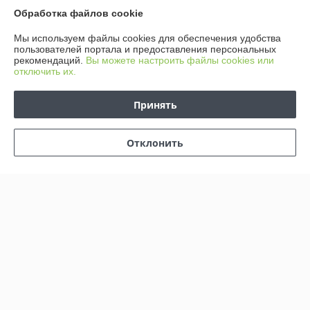
Обработка файлов cookie
О нас
Мы используем файлы cookies для обеспечения удобства
пользователей портала и предоставления персональных
Контакты
рекомендаций.
Вы можете настроить файлы cookies или
отключить их.
Доставка и оплата
Принять
График работы
Отклонить
Полная версия сайта
Политика обработки cookies
Сайт создан на платформе Deal.by
Информация для покупателя