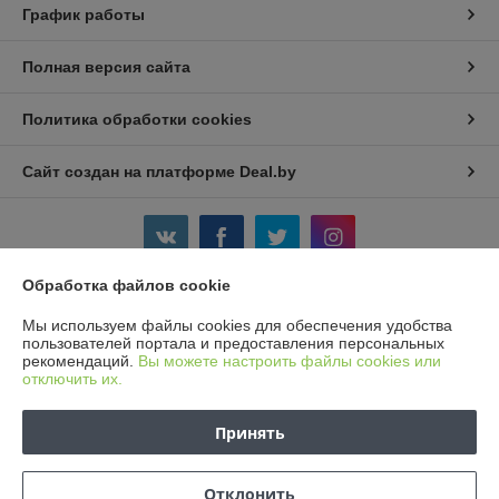
График работы
Полная версия сайта
Политика обработки cookies
Сайт создан на платформе Deal.by
Обработка файлов cookie
Информация для покупателя
Мы используем файлы cookies для обеспечения удобства
пользователей портала и предоставления персональных
Юридическое лицо:
Частное предприятие «Ваш добрый друг»
рекомендаций.
Вы можете настроить файлы cookies или
г. Минск, ул. Кунцевщина, 29-90
отключить их.
Регистрационный номер ЕГР: 191369699
Принять
УНП: 191369699
Регистрационный орган: Минский горисполком
Отклонить