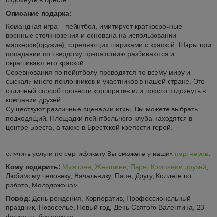
Описание подарка:
Командная игра – пейнтбол, имитирует краткосрочные
военные столкновения и основана на использовании
маркеров(оружие), стреляющих шариками с краской. Шары при
попадании по твердому препятствию разбиваются и
окрашивают его краской.
Соревнования по пейнтболу проводятся по всему миру и
сыскали много поклонников и участников в нашей стране. Это
отличный способ провести корпоратив или просто отдохнуть в
компании друзей.
Существуют различные сценарии игры, Вы можете выбрать
подходящий. Площадки пейнтбольного клуба находятся в
центре Бреста, а также в Брестской крепости-герой.
олучить услуги по сертификату Вы сможете у наших
партнеров
.
Кому подарить:
Мужчине
,
Женщине
,
Паре
,
Компании друзей
,
Любимому человеку, Начальнику, Папе, Другу, Коллеге по
работе, Молодоженам.
Повод:
День рождения, Корпоратив, Профессиональный
праздник, Новоселье, Новый год, День Святого Валентина, 23
февраля, без повода.