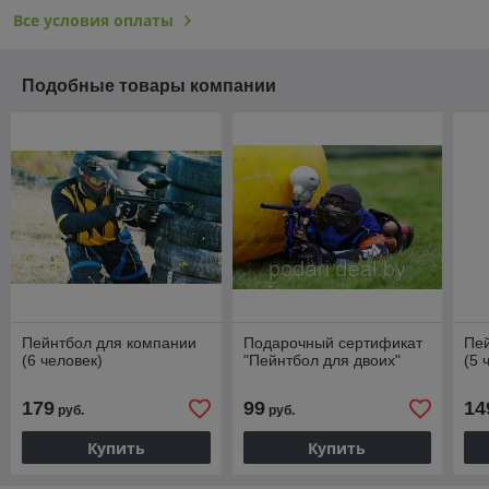
Все условия оплаты
Подобные товары компании
Пейнтбол для компании
Подарочный сертификат
Пе
(6 человек)
"Пейнтбол для двоих"
(5 
179
99
14
руб.
руб.
Купить
Купить