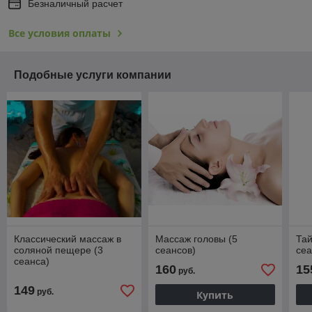
Безналичный расчет
Все условия оплаты
Подобные услуги компании
Классический массаж в
Массаж головы (5
Тай
соляной пещере (3
сеансов)
сеа
сеанса)
160
15
руб.
149
руб.
Купить