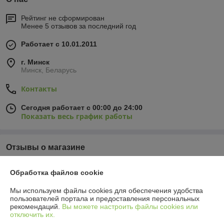
Рейтинг не сформирован
Менее 5 отзывов за последний год
Работает с 10.01.2011
г. Минск
Минск, Беларусь
Контакты
Сегодня работает с 00:00 до 24:00
Показать весь график работы
Отзывы о магазине
137 отзывов за всё время
Обработка файлов cookie
Юрий
09.03.2026
Мы используем файлы cookies для обеспечения удобства
пользователей портала и предоставления персональных
Отлично
рекомендаций.
Вы можете настроить файлы cookies или
отключить их.