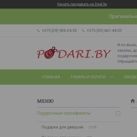
Начать продавать на Deal.by
Оригинальн
+375 (29) 926-24-33
+375 (33) 661-44-33
И по вых
заказы, д
подарочн
Обращайте
ГЛАВНАЯ
ТОВАРЫ И УСЛУГИ
СКИДК
Подарочные сертификаты
Подарки для девушек
119