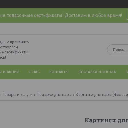
ые подарочные сертификаты! Доставим в любое время!
одным принимаем
оставляем
ые сертификаты.
сь!
И И АКЦИИ
О НАС
КОНТАКТЫ
ДОСТАВКА И ОПЛАТА
М
Товары и услуги
Подарки для пары
Картинги для пары (4 заез
Картинги для