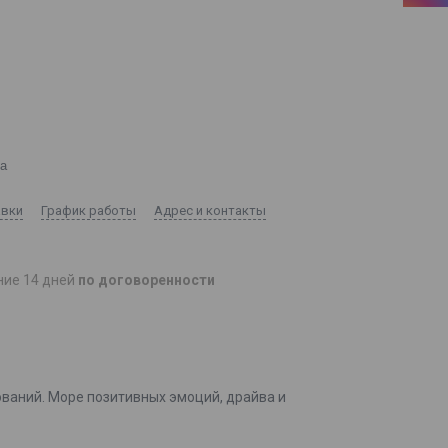
ка
авки
График работы
Адрес и контакты
ние 14 дней
по договоренности
ований. Море позитивных эмоций, драйва и