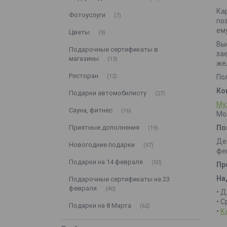
Ка
Фотоуслуги
7
по
ему
Цветы
9
Вы
Подарочные сертификаты в
за
магазины
13
же
Ресторан
По
12
Ко
Подарки автомобилисту
27
Му
Сауна, фитнес
16
Мо
По
Приятные дополнения
19
Де
Новогодние подарки
57
фе
Подарки на 14 февраля
50
Пр
На
Подарочные сертификаты на 23
февраля
40
• 
• 
Подарки на 8 Марта
62
•
К