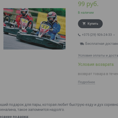
99
руб.
В наличии
Купить
+375 (29) 926-24-33
Бесплатная достав
Условия оплаты и дост
возврат товара в тече
Подробнее
чший подарок для пары, которая любит быструю езду и дух соревн
реналина, такое запомнится надолго.
исание подарка: