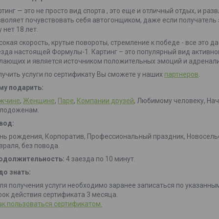
ртинг — это не просто вид спорта , это еще и отличный отдых, и р
зволяет почувствовать себя автогонщиком, даже если получатель эт
 нет 18 лет.
сокая скорость, крутые повороты, стремление к победе - все это 
езда настоящей Формулы-1. Картинг – это популярный вид активно
лающих и является источником положительных эмоций и адренали
лучить услуги по сертификату Вы сможете у наших
партнеров
.
му подарить:
жчине
,
Женщине
,
Паре
,
Компании друзей
, Любимому человеку, Нача
лодоженам.
вод:
нь рождения, Корпоратив, Профессиональный праздник, Новоселье,
враля, без повода.
одолжительность:
4 заезда по 10 минут.
до знать:
Для получения услуги необходимо заранее записаться по указанны
Срок действия сертификата 3 месяца.
ак пользоваться сертификатом.