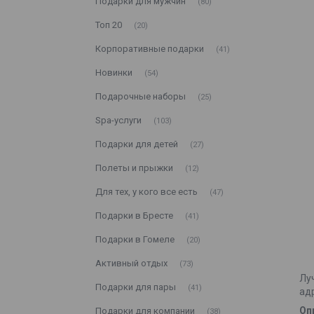
Подарки для мужчин
80
Топ 20
20
Корпоративные подарки
41
Новинки
54
Подарочные наборы
25
Spa-услуги
103
Подарки для детей
27
Полеты и прыжки
12
Для тех, у кого все есть
47
Подарки в Бресте
41
Подарки в Гомеле
20
Активный отдых
73
Лу
Подарки для пары
41
ад
Оп
Подарки для компании
38