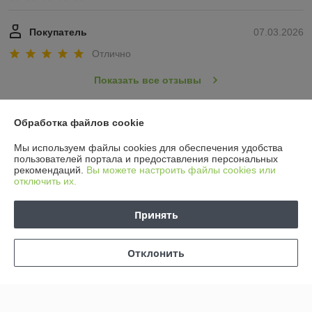
Покупатель
07.03.2026
Отлично
Показать все отзывы
Обработка файлов cookie
О нас
Мы используем файлы cookies для обеспечения удобства
пользователей портала и предоставления персональных
Контакты
рекомендаций.
Вы можете настроить файлы cookies или
отключить их.
Доставка и оплата
Принять
График работы
Отклонить
Полная версия сайта
Политика обработки cookies