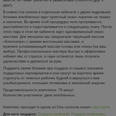
другу.
В новом спа-салоне в отдельном кабинете с двумя кедровыми
бочками влюбленных ждет приятный сеанс парения на травах
и чаепитие. Во время этой процедуры тело прогревается,
расслабляется и подготавливается к следующему этапу. После
этого пару в этом же кабинете ждет одновременный сеанс
массажа. Для женщины мы предлагаем чарующий массаж
«Клеопатра» с яркими восточными маслами, а
мужчине успокаивающий массаж головы или спины (на ваш
выбор). Профессиональные мастера быстро и эффективно
избавят вас от стресса, а паре останется лишь получать
удовольствие и держаться за руки.
Подарите своим близким spa-подарок от нашего магазина
подарочных сертификатов и они смогут за короткое время
отдохнуть от тяжелых рабочих будней и вернуться к вам
улыбающимися, полными оптимизма и жизненной энергии.
Продолжительность комплекса: 75 минут.
Количество участников: двое влюбленных.
Комплекс проходит в одном из Спа-салонов наших
партнеров
.
Для кого подарок:
Подарок любимой
,
Подарок любимому
,