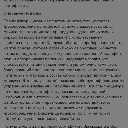
сертификата.
Описание Подарка
Спа педикюр – улучшает состояние кожи стоп, ускоряет
кровообращение и лимфоток, а также снимает усталость.
Начинается эта приятная процедура с удаления кутикул и
обработки мозолей (натоптышей) с использованием
специальных средств. Следующий этап - скрабирование ног на
мягкой основе, которая избавит кожу от ороговевших частиц,
потом на подготовленную кожу наносится холодный парафин,
ступни обворачивают в пленку и надевают носочки, что
способствует питанию, смягчению и увлажнению кожи стоп.
Завершающий этап - мастер сделает массаж стоп с кремом и
питательным маслом, в состав которого входит витамин Е для
кутикулы. Это наилучшим образом способствует эффективному
устранению шелушения и огрубления кожи. Вся спа-процедура
по подарочному сертификату насыщает кожу ступней
необходимыми питательными веществами, а также оказывает
антибактериальное и противовоспалительное действие,
массаж стоп поможет снять напряжение и улучшить
кровообращение. Владелица подарка получит не только
пользу, но с удовольствием расслабится.
Получить услуги по данному сертификату Вы сможете в Spa-