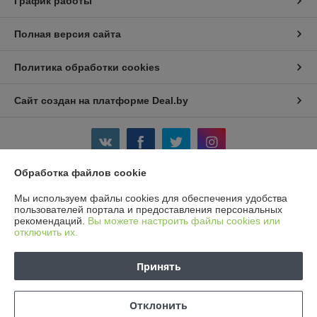
График работы
Полная версия сайта
Политика обработки cookies
Сайт создан на платформе Deal.by
Обработка файлов cookie
Информация для покупателя
Мы используем файлы cookies для обеспечения удобства
пользователей портала и предоставления персональных
Юридическое лицо:
Частное предприятие «Ваш добрый друг»
рекомендаций.
Вы можете настроить файлы cookies или
г. Минск, ул. Кунцевщина, 29-90
отключить их.
Регистрационный номер ЕГР: 191369699
Принять
УНП: 191369699
Регистрационный орган: Минский горисполком
Отклонить