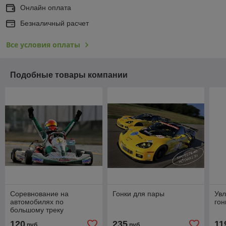
Онлайн оплата
Безналичный расчет
Все условия оплаты
Подобные товары компании
Соревнование на
Гонки для пары
Увл
автомобилях по
гон
большому треку
120
235
11
руб.
руб.