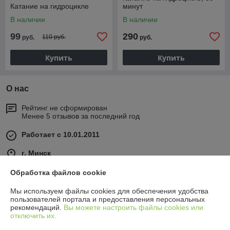
Катание на гидроцикле
минут
В наличии
В наличии
99
290
110 руб.
руб.
руб.
Купить
Купить
О нас
Рейтинг не сформирован
Менее 5 отзывов за последний год
Работает с 10.01.2011
г. Минск
Минск, Беларусь
Обработка файлов cookie
Контакты
Мы используем файлы cookies для обеспечения удобства
пользователей портала и предоставления персональных
Сегодня работает с 00:00 до 24:00
рекомендаций.
Вы можете настроить файлы cookies или
Показать весь график работы
отключить их.