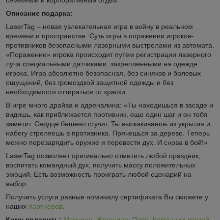
Описание подарка:
LaserTag – новая увлекательная игра в войну в реальном
времени и пространстве. Суть игры в поражении игроков-
противников безопасными лазерными выстрелами из автомата.
«Поражение» игрока происходит путем регистрации лазерного
луча специальными датчиками, закрепленными на одежде
игрока. Игра абсолютно безопасная, без синяков и болевых
ощущений, без громоздкой защитной одежды и без
необходимости оттираться от краски.
В игре много драйва и адреналина: «Ты находишься в засаде и
видишь, как приближается противник, еще один шаг и он тебя
заметит. Сердце бешено стучит. Ты выскакиваешь из укрытия и
набегу стреляешь в противника. Прячешься за дерево. Теперь
можно перезарядить оружие и перевести дух. И снова в бой!»
LaserTag позволяет оригинально отметить любой праздник,
воспитать командный дух, получить массу положительных
эмоций. Есть возможность проиграть любой сценарий на
выбор.
Получить услуги равные номиналу сертификата Вы сможете у
наших
партнеров
.
Кому подарить:
Мужчине
,
Женщине
,
Паре
,
Компании друзей
,