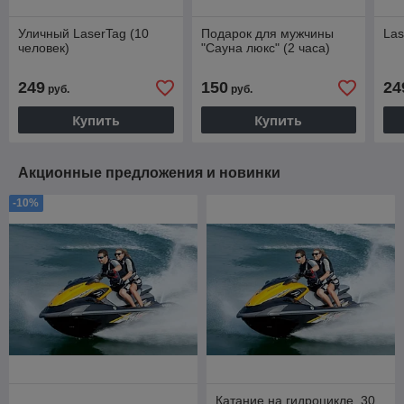
Уличный LaserTag (10
Подарок для мужчины
Las
человек)
"Сауна люкс" (2 часа)
249
150
24
руб.
руб.
Купить
Купить
Акционные предложения и новинки
-10%
Катание на гидроцикле, 30