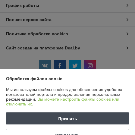
График работы
Полная версия сайта
Политика обработки cookies
Сайт создан на платформе Deal.by
Обработка файлов cookie
Информация для покупателя
Мы используем файлы cookies для обеспечения удобства
пользователей портала и предоставления персональных
Юридическое лицо:
Частное предприятие «Ваш добрый друг»
рекомендаций.
Вы можете настроить файлы cookies или
г. Минск, ул. Кунцевщина, 29-90
отключить их.
Регистрационный номер ЕГР: 191369699
Принять
УНП: 191369699
Регистрационный орган: Минский горисполком