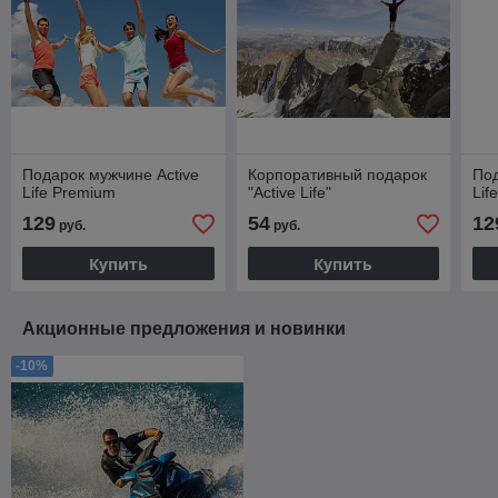
Подарок мужчине Active
Корпоративный подарок
Под
Life Premium
"Active Life"
Lif
129
54
12
руб.
руб.
Купить
Купить
Акционные предложения и новинки
-10%