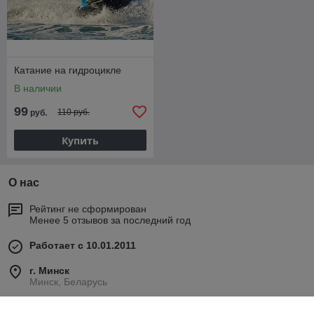
Катание на гидроцикле
В наличии
99
110 руб.
руб.
Купить
О нас
Рейтинг не сформирован
Менее 5 отзывов за последний год
Работает с 10.01.2011
г. Минск
Минск, Беларусь
Контакты