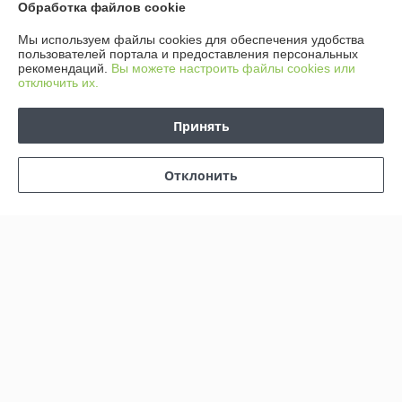
Обработка файлов cookie
Сегодня работает с 00:00 до 24:00
Мы используем файлы cookies для обеспечения удобства
Показать весь график работы
пользователей портала и предоставления персональных
рекомендаций.
Вы можете настроить файлы cookies или
отключить их.
Отзывы о магазине
Принять
137 отзывов за всё время
Юрий
09.03.2026
Отклонить
Отлично
Покупатель
07.03.2026
Отлично
Показать все отзывы
О нас