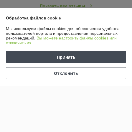
Показать все отзывы
Обработка файлов cookie
О нас
Мы используем файлы cookies для обеспечения удобства
пользователей портала и предоставления персональных
рекомендаций.
Вы можете настроить файлы cookies или
Контакты
отключить их.
Доставка и оплата
Принять
График работы
Отклонить
Полная версия сайта
Политика обработки cookies
Сайт создан на платформе Deal.by