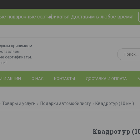
ые подарочные сертификаты! Доставим в любое время!
одным принимаем
оставляем
ые сертификаты.
сь!
И И АКЦИИ
О НАС
КОНТАКТЫ
ДОСТАВКА И ОПЛАТА
М
Товары и услуги
Подарки автомобилисту
Квадротур (10 км.)
Квадротур (10