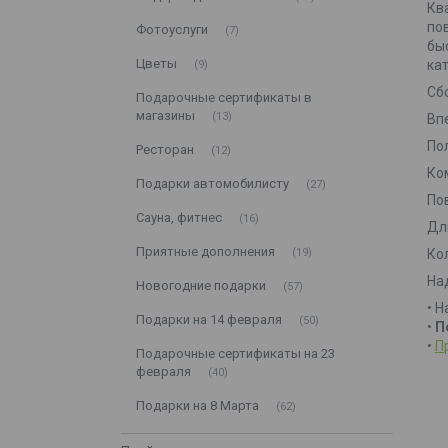
Кв
по
Фотоуслуги
7
бы
Цветы
ка
9
Сб
Подарочные сертификаты в
магазины
13
Вп
По
Ресторан
12
Ко
Подарки автомобилисту
27
По
Сауна, фитнес
16
Дл
Приятные дополнения
19
Ко
На
Новогодние подарки
57
• 
Подарки на 14 февраля
50
•
П
•
П
Подарочные сертификаты на 23
февраля
40
Подарки на 8 Марта
62