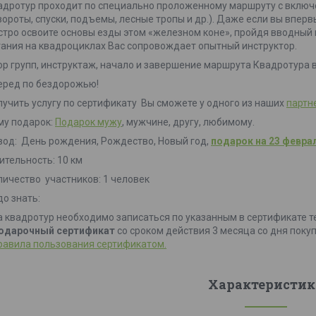
адротур проходит по специально проложенному маршруту с включ
вороты, спуски, подъемы, лесные тропы и др.). Даже если вы вперв
стро освоите основы езды этом «железном коне», пройдя вводный 
тания на квадроциклах Вас сопровождает опытный инструктор.
ор групп, инструктаж, начало и завершение маршрута Квадротура 
еред по бездорожью!
лучить услугу по сертификату Вы сможете у одного из наших
партн
му подарок:
Подарок мужу
, мужчине, другу, любимому.
вод: День рождения, Рождество, Новый год,
подарок на 23 февра
ительность: 10 км
личество участников: 1 человек
до знать:
На квадротур необходимо записаться по указанным в сертификате 
одарочный сертификат
со сроком действия 3 месяца со дня покуп
равила пользования сертификатом.
Характеристик