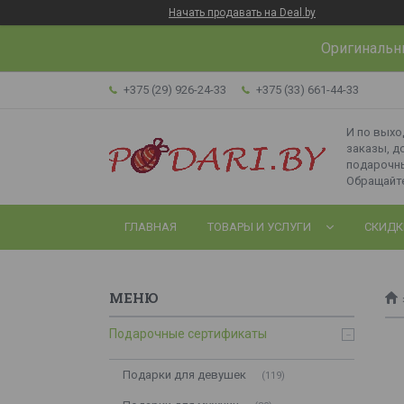
Начать продавать на Deal.by
Оригинальн
+375 (29) 926-24-33
+375 (33) 661-44-33
И по вых
заказы, д
подарочн
Обращайте
ГЛАВНАЯ
ТОВАРЫ И УСЛУГИ
СКИДК
Подарочные сертификаты
Подарки для девушек
119