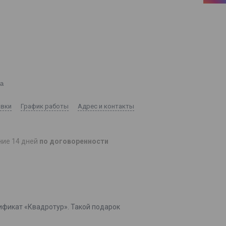
ка
авки
График работы
Адрес и контакты
ние 14 дней
по договоренности
фикат «Квадротур». Такой подарок