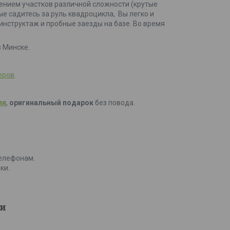
ением участков различной сложности (крутые
ые садитесь за руль квадроцикла, Вы легко и
инструктаж и пробные заезды на базе. Во время
в Минске.
еров
.
ля
,
оригинальный подарок
без повода.
телефонам.
ки.
и