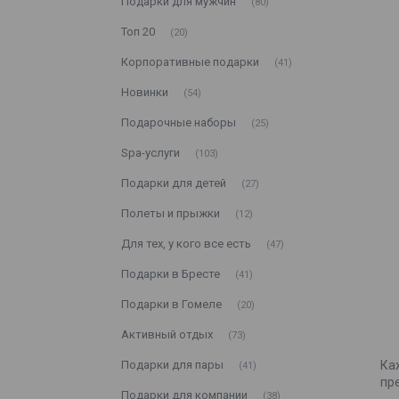
Подарки для мужчин
80
Топ 20
20
Корпоративные подарки
41
Новинки
54
Подарочные наборы
25
Spa-услуги
103
Подарки для детей
27
Полеты и прыжки
12
Для тех, у кого все есть
47
Подарки в Бресте
41
Подарки в Гомеле
20
Активный отдых
73
Подарки для пары
Ка
41
пр
Подарки для компании
38