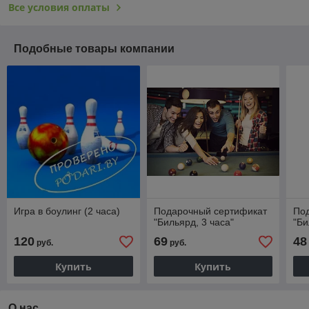
Все условия оплаты
Подобные товары компании
Игра в боулинг (2 часа)
Подарочный сертификат
По
"Бильярд, 3 часа"
"Би
120
69
48
руб.
руб.
Купить
Купить
О нас