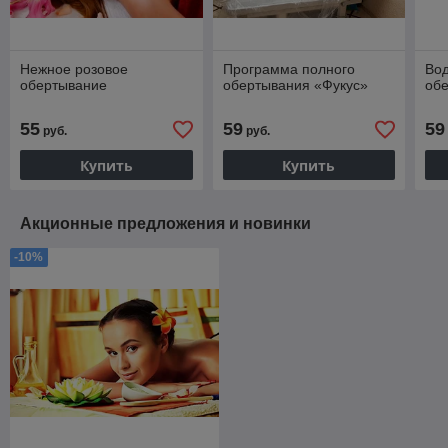
Нежное розовое
Программа полного
Во
обертывание
обертывания «Фукус»
об
55
59
59
руб.
руб.
Купить
Купить
Акционные предложения и новинки
-10%