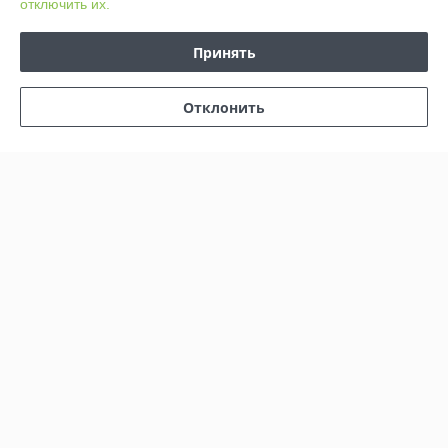
отключить их.
Принять
Отзывы о магазине
137 отзывов за всё время
Отклонить
Юрий
09.03.2026
Отлично
Покупатель
07.03.2026
Отлично
Показать все отзывы
О нас
Контакты