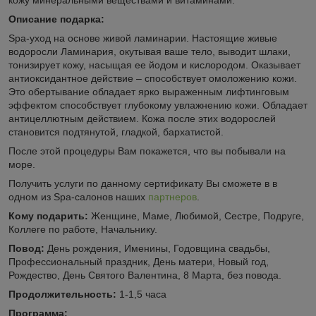
Описание подарка:
Sра-уход на основе живой ламинарии. Настоящие живые
водоросли Ламинария, окутывая ваше тело, выводит шлаки,
тонизирует кожу, насыщая ее йодом и кислородом. Оказывает
антиоксидантное действие – способствует омоложению кожи.
Это обертывание обладает ярко выраженным лифтинговым
эффектом способствует глубокому увлажнению кожи. Обладает
антицеллютным действием. Кожа после этих водорослей
становится подтянутой, гладкой, бархатистой.
После этой процедуры Вам покажется, что вы побывали на
море.
Получить услуги по данному сертификату Вы сможете в в
одном из Spa-салонов наших
партнеров
.
Кому подарить:
Женщине, Маме, Любимой, Сестре, Подруге,
Коллеге по работе, Начальнику.
Повод:
День рождения, Именины, Годовщина свадьбы,
Профессиональный праздник, День матери, Новый год,
Рождество, День Святого Валентина, 8 Марта, без повода.
Продолжительность:
1-1,5 часа
Программа: