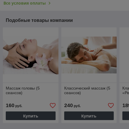
Все условия оплаты
Подобные товары компании
Массаж головы (5
Классический массаж (5
Кла
сеансов)
сеансов)
«Ре
160
240
18
руб.
руб.
Купить
Купить