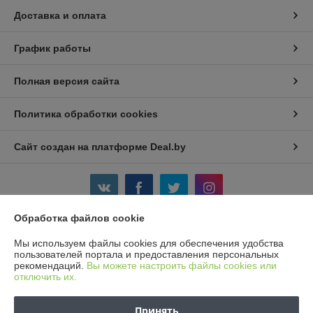
Доставка и оплата
График работы
Полная версия сайта
Политика обработки cookies
Сайт создан на платформе Deal.by
Обработка файлов cookie
Информация для покупателя
Мы используем файлы cookies для обеспечения удобства
пользователей портала и предоставления персональных
Юридическое лицо:
Частное предприятие «Ваш добрый друг»
рекомендаций.
Вы можете настроить файлы cookies или
г. Минск, ул. Кунцевщина, 29-90
отключить их.
Регистрационный номер ЕГР: 191369699
Принять