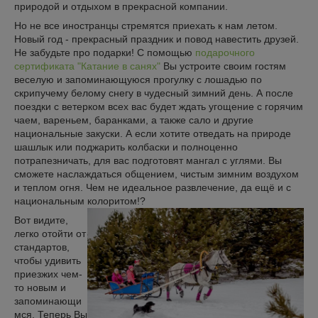
природой и отдыхом в прекрасной компании.
Но не все иностранцы стремятся приехать к нам летом.
Новый год - прекрасный праздник и повод навестить друзей.
Не забудьте про подарки! С помощью
подарочного
сертификата "Катание в санях"
Вы устроите своим гостям
веселую и запоминающуюся прогулку с лошадью по
скрипучему белому снегу в чудесный зимний день. А после
поездки с ветерком всех вас будет ждать угощение с горячим
чаем, вареньем, баранками, а также сало и другие
национальные закуски. А если хотите отведать на природе
шашлык или поджарить колбаски и полноценно
потрапезничать, для вас подготовят мангал с углями. Вы
сможете наслаждаться общением, чистым зимним воздухом
и теплом огня. Чем не идеальное развлечение, да ещё и с
национальным колоритом!?
Вот видите,
легко отойти от
стандартов,
чтобы удивить
приезжих чем-
то новым и
запоминающи
мся. Теперь Вы