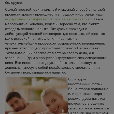
белорусах.
Самый простой, оригинальный и вкусный способ с пользой
провести время - преподнести в подарок иностранцу наш
подарочный сертификат "Экскурсия на пивоварню"
. Такое
мероприятие, конечно, будет интересно тем, кто любит
отведать пенного напитка. Экскурсия проходит в
действующей частной пивоварне, где посетителей знакомят
как с историей приготовления пива, так и с
увлекательнейшим процессом современного пивоварения,
при чём этот процесс происходит прямо у Вас на глазах.
Захватывающий рассказ от мастера своего дела, а в
завершении (да и в процессе!) дегустация свежесваренного
пива. Все иностранные друзья обязательно останутся
довольны, унесут с собой незабываемые впечатления и
бутылочку понравившегося напитка.
Если вдруг
иностранный гость -
Ваша вторая половинка
или приезжает пара, то
рекомендуем дать им
возможность оценить
качество оказываемых в
Беларуси spa услуг. Мы