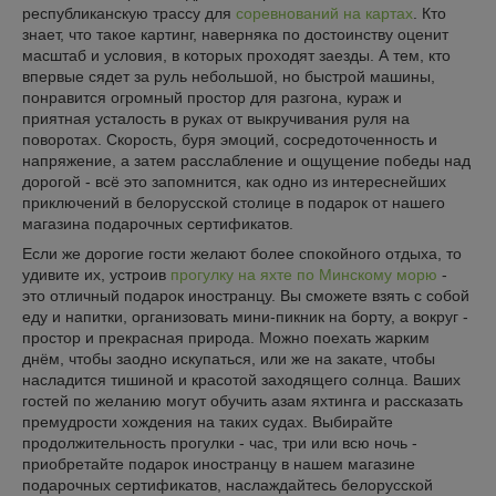
республиканскую трассу для
соревнований на картах
. Кто
знает, что такое картинг, наверняка по достоинству оценит
масштаб и условия, в которых проходят заезды. А тем, кто
впервые сядет за руль небольшой, но быстрой машины,
понравится огромный простор для разгона, кураж и
приятная усталость в руках от выкручивания руля на
поворотах. Скорость, буря эмоций, сосредоточенность и
напряжение, а затем расслабление и ощущение победы над
дорогой - всё это запомнится, как одно из интереснейших
приключений в белорусской столице в подарок от нашего
магазина подарочных сертификатов.
Если же дорогие гости желают более спокойного отдыха, то
удивите их, устроив
прогулку на яхте по Минскому морю
-
это отличный подарок иностранцу. Вы сможете взять с собой
еду и напитки, организовать мини-пикник на борту, а вокруг -
простор и прекрасная природа. Можно поехать жарким
днём, чтобы заодно искупаться, или же на закате, чтобы
насладится тишиной и красотой заходящего солнца. Ваших
гостей по желанию могут обучить азам яхтинга и рассказать
премудрости хождения на таких судах. Выбирайте
продолжительность прогулки - час, три или всю ночь -
приобретайте подарок иностранцу в нашем магазине
подарочных сертификатов, наслаждайтесь белорусской