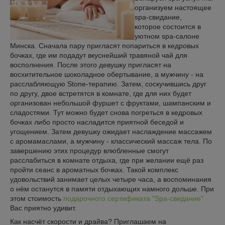
организуем настоящее
spa-свидание,
которое состоится в
уютном spa-салоне
Минска. Сначала пару пригласят попариться в кедровых
бочках, где им подадут вкуснейший травяной чай для
восполнения. После этого девушку пригласят на
восхитительное шоколадное обертывание, а мужчину - на
расслабляющую Stone-терапию. Затем, соскучившись друг
по другу, двое встретятся в комнате, где для них будет
организован небольшой фуршет с фруктами, шампанским и
сладостями. Тут можно будет снова погреться в кедровых
бочках либо просто насладится приятной беседой и
угощением. Затем девушку ожидает наслаждение массажем
с аромамаслами, а мужчину - классический массаж тела. По
завершению этих процедур влюбленные смогут
расслабиться в комнате отдыха, где при желании ещё раз
пройти сеанс в ароматных бочках. Такой комплекс
удовольствий занимает целых четыре часа, а воспоминания
о нём останутся в памяти отдыхающих намного дольше. При
этом стоимость
подарочного сертификата "Spa-свидание"
Вас приятно удивит.
Как насчёт скорости и драйва? Приглашаем на